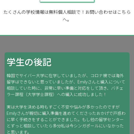
たくさんの学校情報は無料個人相談で！お問い合わせはこちら
へ。
学生の後記
韓国でサイバー大学に在学していましたが、コロナ禍では海外
留学はできないと思っていましたが、Emilyさんと編入について
相談していた時に、非常に早い準備と対応をして頂き、バチェ
ラー課程（大学学士課程）への編入に成功しました！
実は大学を決める時もすごく不安や悩みが多かったのですが
Emilyさんが親切に編入準備を進めてくださったおかげで戸惑わ
に早く手続きをすることができました。もし他の留学センター
とずっと相談していたら多分私は今シンガポールにいなかった
と思います。