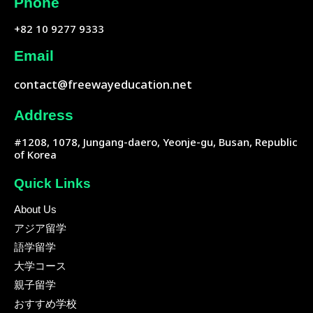
Phone
+82 10 9277 9333
Email
contact@freewayeducation.net
Address
#1208, 1078, Jungang-daero, Yeonje-gu, Busan, Republic
of Korea
Quick Links
About Us
アジア留学
語学留学
大学コース
親子留学
おすすめ学校